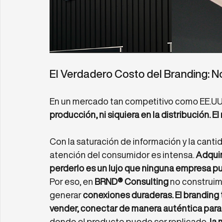
El Verdadero Costo del Branding: N
En un mercado tan competitivo como EE.UU.,
producción, ni siquiera en la distribución. E
Con la saturación de información y la cantid
atención del consumidor es intensa. 
Adquir
perderlo es un lujo que ninguna empresa pu
Por eso, en 
BRND® Consulting
 no construim
generar 
conexiones duraderas.
El branding 
vender, conectar de manera auténtica para 
donde el producto puede ser replicado, 
la 