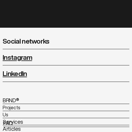
Social networks
Instagram
LinkedIn
BRND®
Projects
Us
Services
FAQ
Articles