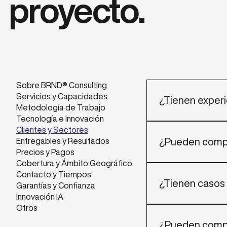
proyecto.
Sobre BRND® Consulting
Servicios y Capacidades
¿Tienen experi
Metodología de Trabajo
Tecnología e Innovación
Sí. Hemos acompañ
Clientes y Sectores
que pueden escala
¿Pueden compa
Entregables y Resultados
Precios y Pagos
Cobertura y Ámbito Geográfico
Sí, hemos documen
Contacto y Tiempos
escalables entre p
¿Tienen casos
Garantías y Confianza
Innovación IA
Otros
Sí. Compartimos po
¿Pueden compa