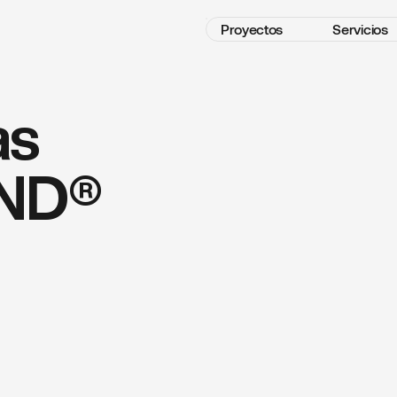
Proyectos
Servicios
as
RND®