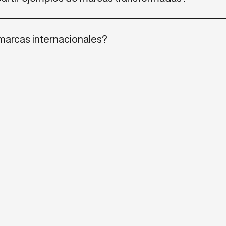
disponibles en nuestra sección de Proyectos y en demos comer
marcas internacionales?
yectos multi-país y escalamiento regional, con entregables en 